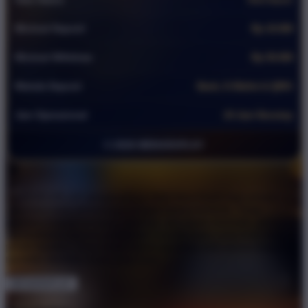
Minimal Deposit
Rp 10.000
Minimal Withdraw
Rp 50.000
Metode Deposit
Bank, E-Wallet & QRIS
Jam Operasional
24 Jam Nonstop
© 2026 MENARAPLAY
MENARAPLAY menghadirkan Wild West Duels bagi pemain yang
menyukai tema petualangan dengan nuansa berbeda. Tidak
memakai konsep kerajaan, mitologi, atau dunia futuristik, permainan
ini membawa suasana perbatasan Amerika lama yang keras tetapi
penuh karakter. Tema koboi seperti ini terasa unik karena langsung
memiliki identitas visual yang kuat.
MENARAPLAY