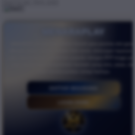
MENARAPLAY
MENARAPLAY menjadi pilihan favorit para pecinta slot gacor
Nikmati akses mudah melalui link resmi, dukungan layanan 
jam, dan berbagai permainan populer dengan RTP tinggi ya
siap memberikan pengalaman bermain yang seru, aman, da
tidak membosankan setiap harinya.
DAFTAR SEKARANG
LOGIN DISINI