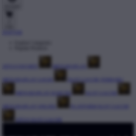
Account
0
Cart
DAFTAR
Explore Categories
Popular Products
SITUS FAVORIT
MENARAPLAY
MENARAPLAY LOGIN
SLOT GACOR TERBARU
MENARAPLAY HARI INI
SLOT GACOR
MENARAPLAY ONLINE
PLATFORM SLOT GACOR
SITUS SLOT GACOR
Design ID: 74165272