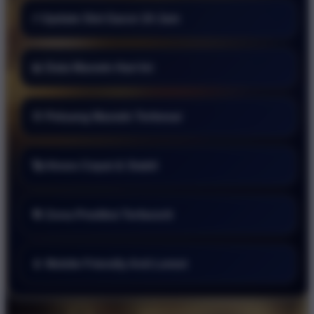
⚡ Update Slot Gacor 24 Jam
📊 Data Maxwin Hari Ini
💠 Peluang Maxwin Terbesar
🚀 Akses Cepat & Stabil
🎯 Zona Prediksi Terfavorit
📱 Mobile Friendly Anti Lemot