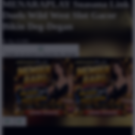
MENARAPLAY Suasana Link
Duels Wild West Slot Gacor
Bikin Deg-Degan
$1
Rp.10.000
Create an account to favorite this design!