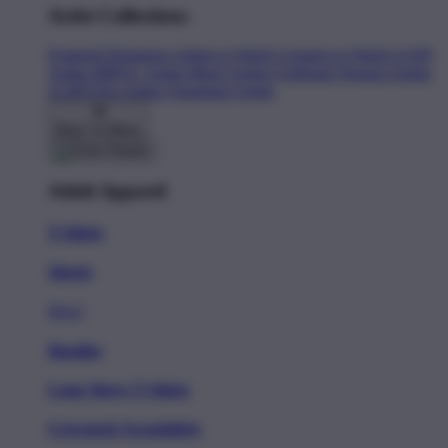
Artist Collections
Featured Designers
Artists to Watch
Creators to Watch
AAPI
Artists
BIPOC Artists
Black Artists
Celebrate Women Artists
LGBTQIA Artists
Ukrainian Artists
Back To Menu
Adult Apparel
T-Shirts
Shorts
New!
Hoodies
Long Sleeve T-Shirts
Crewneck Sweatshirts